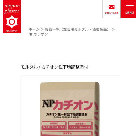
MENU
CONTACT
ホーム
製品一覧（左官用モルタル・漆喰製品）
NPカチオン
モルタル / カチオン性下地調整塗材