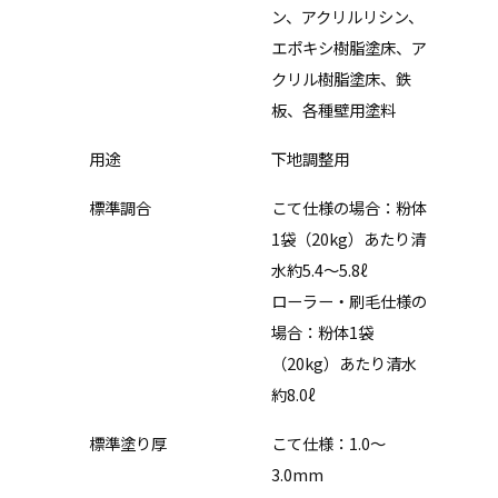
ン、アクリルリシン、
エポキシ樹脂塗床、ア
クリル樹脂塗床、鉄
板、各種壁用塗料
用途
下地調整用
標準調合
こて仕様の場合：粉体
1袋（20kg）あたり清
水約5.4〜5.8ℓ
ローラー・刷毛仕様の
場合：粉体1袋
（20kg）あたり清水
約8.0ℓ
標準塗り厚
こて仕様：1.0〜
3.0mm